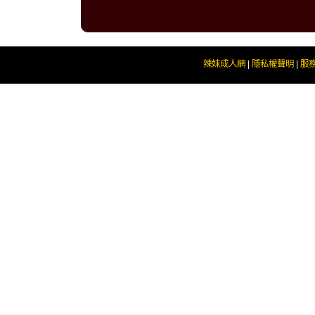
辣妹成人網
|
隱私權聲明
|
服